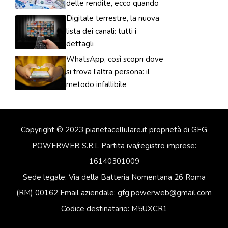
delle rendite, ecco quando
Digitale terrestre, la nuova
lista dei canali: tutti i
dettagli
WhatsApp, così scopri dove
si trova l’altra persona: il
metodo infallibile
Copyright © 2023 pianetacellulare.it proprietà di GFG
POWERWEB S.R.L Partita iva/registro imprese:
16140301009
Sede legale: Via della Batteria Nomentana 26 Roma
(RM) 00162 Email aziendale: gfg.powerweb@gmail.com
Codice destinatario: M5UXCR1