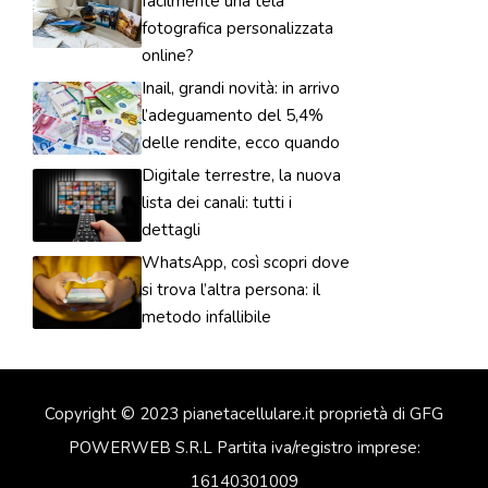
facilmente una tela
fotografica personalizzata
online?
Inail, grandi novità: in arrivo
l’adeguamento del 5,4%
delle rendite, ecco quando
Digitale terrestre, la nuova
lista dei canali: tutti i
dettagli
WhatsApp, così scopri dove
si trova l’altra persona: il
metodo infallibile
Copyright © 2023 pianetacellulare.it proprietà di GFG
POWERWEB S.R.L Partita iva/registro imprese:
16140301009