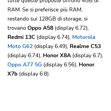
tutte queste proposte offrono 4GB di
RAM. Se si preferisce più RAM,
restando sui 128GB di storage, si
trovano
Oppo A58
(display 6.72),
Redmi 13C
(display 6.74),
Motorola
Moto G62
(display 6.49),
Realme C53
(display 6.74),
Honor X8A
(display 6.7),
Oppo A77 5G
(display 6.56),
Honor
X7b
(display 6.8).