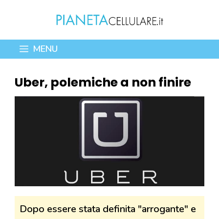
Vai
al
contenuto
MENU
Uber, polemiche a non finire
Dopo essere stata definita "arrogante" e