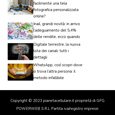
facilmente una tela
fotografica personalizzata
online?
Inail, grandi novità: in arrivo
l’adeguamento del 5,4%
delle rendite, ecco quando
Digitale terrestre, la nuova
lista dei canali: tutti i
dettagli
WhatsApp, così scopri dove
si trova l’altra persona: il
metodo infallibile
Copyright © 2023 pianetacellulare.it proprietà di GFG
POWERWEB S.R.L Partita iva/registro imprese: