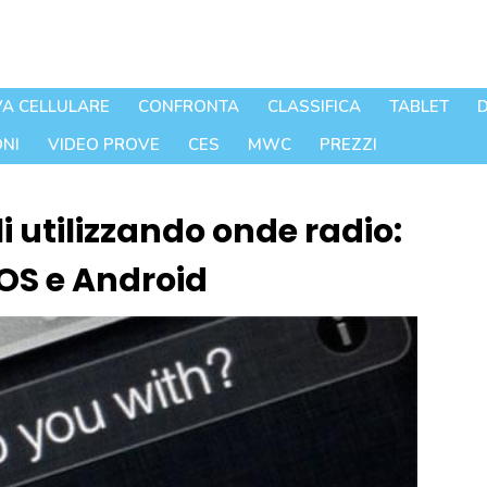
A CELLULARE
CONFRONTA
CLASSIFICA
TABLET
D
NI
VIDEO PROVE
CES
MWC
PREZZI
li utilizzando onde radio:
OS e Android