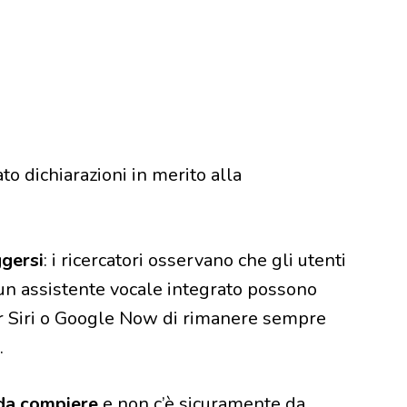
o dichiarazioni in merito alla
ggersi
: i ricercatori osservano che gli utenti
n assistente vocale integrato possono
per Siri o Google Now di rimanere sempre
.
 da compiere
e non c’è sicuramente da