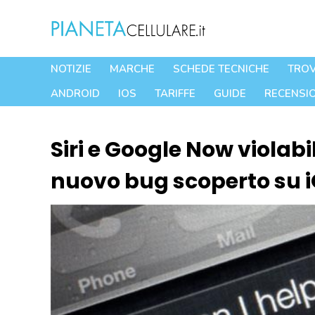
Vai
al
contenuto
NOTIZIE
MARCHE
SCHEDE TECNICHE
TROV
ANDROID
IOS
TARIFFE
GUIDE
RECENSIO
Siri e Google Now violabi
nuovo bug scoperto su i