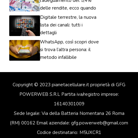
l’adeguamento del 5,4%
delle rendite, ecco quando
Digitale terrestre, la nuova
lista dei canali: tutti i
dettagli
WhatsApp, così scopri dove
si trova l’altra persona: il
metodo infallibile
Copyright © 2023 pianetacellulare.it proprietà di GFG
POWERWEB S.R.L Partita iva/registro imprese:
16140301009
Sede legale: Via della Batteria Nomentana 26 Roma
(RM) 00162 Email aziendale: gfg.powerweb@gmail.com
Codice destinatario: M5UXCR1