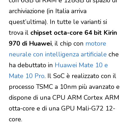
con 6GB di RAM e 128GB di spazio di
archiviazione (in Italia arriva
quest’ultima). In tutte le varianti si
trova il
chipset octa-core 64 bit Kirin
970 di Huawei
, il chip con
motore
neurale con intelligenza artificiale
che
ha debuttato in
Huawei Mate 10 e
Mate 10 Pro
. Il SoC è realizzato con il
processo TSMC a 10nm più avanzato e
dispone di una CPU ARM Cortex ARM
otta-core e di una GPU Mali-G72 12-
core.