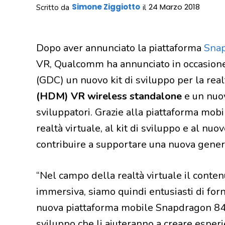
Simone Ziggiotto
24 Marzo 2018
Scritto da
il
Dopo aver annunciato la piattaforma
Sna
VR, Qualcomm ha annunciato in occasion
(GDC) un nuovo kit di sviluppo per la re
(HDM) VR wireless standalone
e un nu
sviluppatori. Grazie alla piattaforma m
realtà virtuale, al kit di sviluppo e al n
contribuire a supportare una nuova gener
“Nel campo della realtà virtuale il conte
immersiva, siamo quindi entusiasti di forn
nuova piattaforma mobile Snapdragon 845 p
sviluppo che li aiuteranno a creare esper