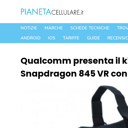
Vai
al
contenuto
NOTIZIE
MARCHE
SCHEDE TECNICHE
TROV
ANDROID
IOS
TARIFFE
GUIDE
RECENSIO
Qualcomm presenta il ki
Snapdragon 845 VR con 