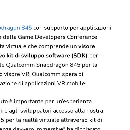
pdragon 845
con supporto per applicazioni
e della Game Developers Conference
altà virtuale che comprende un
visore
ovo
kit di sviluppo software (SDK)
per
obile Qualcomm Snapdragon 845 per la
uovo visore VR, Qualcomm spera di
azione di applicazioni VR mobile.
nuto è importante per un’esperienza
ire agli sviluppatori accesso alla nostra
er la realtà virtuale attraverso kit di
ienze davvero immersive" ha dichiarato