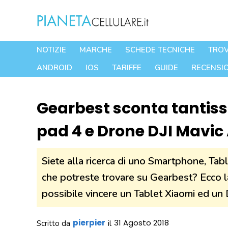
Vai
al
contenuto
NOTIZIE
MARCHE
SCHEDE TECNICHE
TROV
ANDROID
IOS
TARIFFE
GUIDE
RECENSIO
Gearbest sconta tantissi
pad 4 e Drone DJI Mavic 
Siete alla ricerca di uno Smartphone, Ta
che potreste trovare su Gearbest? Ecco l
possibile vincere un Tablet Xiaomi ed un 
pierpier
31 Agosto 2018
Scritto da
il