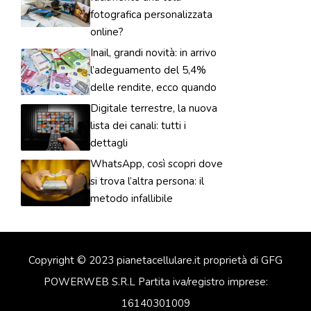
fotografica personalizzata
online?
Inail, grandi novità: in arrivo
l’adeguamento del 5,4%
delle rendite, ecco quando
Digitale terrestre, la nuova
lista dei canali: tutti i
dettagli
WhatsApp, così scopri dove
si trova l’altra persona: il
metodo infallibile
Copyright © 2023 pianetacellulare.it proprietà di GFG
POWERWEB S.R.L Partita iva/registro imprese:
16140301009