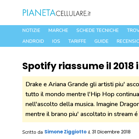
Vai
al
contenuto
NOTIZIE
MARCHE
SCHEDE TECNICHE
TROV
ANDROID
IOS
TARIFFE
GUIDE
RECENSIO
Spotify riassume il 2018
Drake e Ariana Grande gli artisti piu' asc
tutto il mondo mentre l'Hip Hop continua
nell'ascolto della musica. Imagine Dragon
mentre il brano piu' ascoltato in stream 
Simone Ziggiotto
31 Dicembre 2018
Scritto da
il