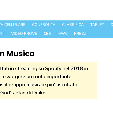
A CELLULARE
CONFRONTA
CLASSIFICA
TABLET
D
NI
VIDEO PROVE
CES
MWC
PREZZI
 in Musica
oltati in streaming su Spotify nel 2018 in
 a svolgere un ruolo importante
s il gruppo musicale piu' ascoltato,
é God's Plan di Drake.