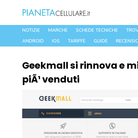
Vai
al
contenuto
NOTIZIE
MARCHE
SCHEDE TECNICHE
TROV
ANDROID
IOS
TARIFFE
GUIDE
RECENSIO
Geekmall si rinnova e mig
piÃ¹ venduti