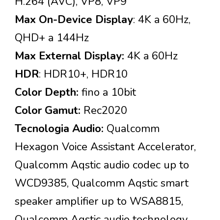
H.264 (AVC), VP8, VP9
Max On-Device Display
: 4K a 60Hz,
QHD+ a 144Hz
Max External Display:
4K a 60Hz
HDR
: HDR10+, HDR10
Color Depth:
fino a 10bit
Color Gamut:
Rec2020
Tecnologia Audio:
Qualcomm
Hexagon Voice Assistant Accelerator,
Qualcomm Aqstic audio codec up to
WCD9385, Qualcomm Aqstic smart
speaker amplifier up to WSA8815,
Qualcomm Aqstic audio technology