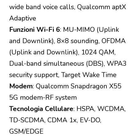
wide band voice calls, Qualcomm aptX
Adaptive
Funzioni Wi-Fi 6
: MU-MIMO (Uplink
and Downlink), 8×8 sounding, OFDMA
(Uplink and Downlink), 1024 QAM,
Dual-band simultaneous (DBS), WPA3
security support, Target Wake Time
Modem
: Qualcomm Snapdragon X55
5G modem-RF system
Tecnologia Cellulare
: HSPA, WCDMA,
TD-SCDMA, CDMA 1x, EV-DO,
GSM/EDGE