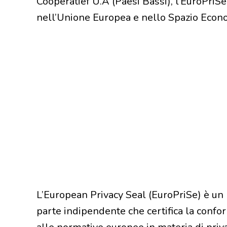
Cooperatief U.A (Paesi Bassi), l’EuroPriS
nell’Unione Europea e nello Spazio Econ
L’European Privacy Seal (EuroPriSe) è un p
parte indipendente che certifica la conform