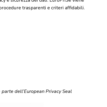
cy e sicurezza dei dati. EuroPriSe viene
ocedure trasparenti e criteri affidabili.
a parte dell’European Privacy Seal