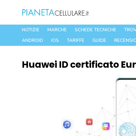
Vai
al
contenuto
NOTIZIE
MARCHE
SCHEDE TECNICHE
TROV
ANDROID
IOS
TARIFFE
GUIDE
RECENSIO
Huawei ID certificato Eu