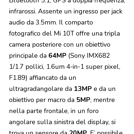
Bluetooth 5.1, GPS a doppia frequenza,
infrarossi. Assente un ingresso per jack
audio da 3.5mm. Il comparto
fotografico del Mi 10T offre una tripla
camera posteriore con un obiettivo
principale da
64MP
(Sony IMX682
1/1.7 pollici, 1.6um 4-in-1 super pixel,
F1.89) affiancato da un
ultragradangolare da
13MP
e da un
obiettivo per macro da
5MP
, mentre
nella parte frontale, in un foro
angolare sulla sinistra del display, si
trova un sensore da
20MP
. E’ possibile