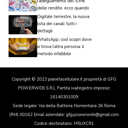
l’adeguamento del 5,4%
delle rendite, ecco quando
Digitale terrestre, la nuova
lista dei canali: tutti i
dettagli
WhatsApp, così scopri dove
si trova l’altra persona: il
metodo infallibile
Copyright © 2023 pianetacellulare.it proprietà di GFG
POWERWEB S.R.L Partita iva/registro imprese:
16140301009
Sede legale: Via della Batteria Nomentana 26 Roma
(RM) 00162 Email aziendale: gfg.powerweb@gmail.com
Codice destinatario: M5UXCR1