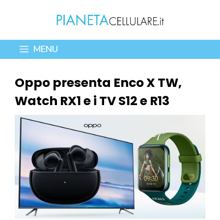
Vai
al
contenuto
MENU
Oppo presenta Enco X TW,
Watch RX1 e i TV S12 e R13