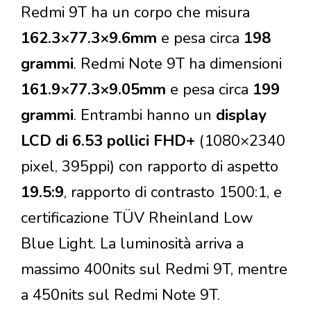
Redmi 9T ha un corpo che misura
162.3×77.3×9.6mm
e pesa circa
198
grammi
. Redmi Note 9T ha dimensioni
161.9×77.3×9.05mm
e pesa circa
199
grammi
. Entrambi hanno un
display
LCD di 6.53 pollici FHD+
(1080×2340
pixel, 395ppi) con rapporto di aspetto
19.5:9
, rapporto di contrasto 1500:1, e
certificazione TÜV Rheinland Low
Blue Light. La luminosità arriva a
massimo 400nits sul Redmi 9T, mentre
a 450nits sul Redmi Note 9T.