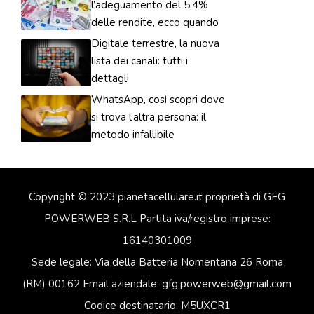
l’adeguamento del 5,4%
delle rendite, ecco quando
Digitale terrestre, la nuova
lista dei canali: tutti i
dettagli
WhatsApp, così scopri dove
si trova l’altra persona: il
metodo infallibile
Copyright © 2023 pianetacellulare.it proprietà di GFG
POWERWEB S.R.L Partita iva/registro imprese:
16140301009
Sede legale: Via della Batteria Nomentana 26 Roma
(RM) 00162 Email aziendale: gfg.powerweb@gmail.com
Codice destinatario: M5UXCR1