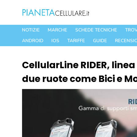
Vai
al
contenuto
NOTIZIE
MARCHE
SCHEDE TECNICHE
TROV
ANDROID
IOS
TARIFFE
GUIDE
RECENSIO
CellularLine RIDER, linea 
due ruote come Bici e Mo