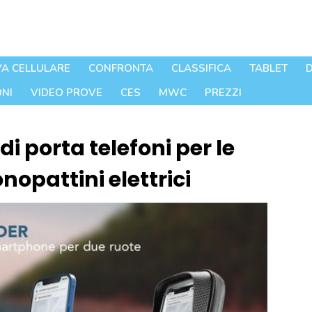
A CELLULARE
CONFRONTA
CLASSIFICA
TABLET
D
NI
VIDEO PROVE
CES
MWC
PREZZI
di porta telefoni per le
nopattini elettrici