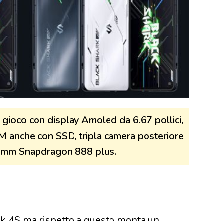
gioco con display Amoled da 6.67 pollici,
 anche con SSD, tripla camera posteriore
comm Snapdragon 888 plus.
rk 4S ma rispetto a questo monta un