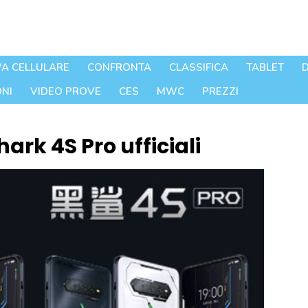
A CELLULARE
CONFRONTA
CLASSIFICA
TABLET
D
NI
VIDEO PROVE
CES
MWC
PREZZI
ark 4S Pro ufficiali