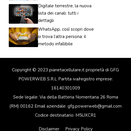
Digitale terrestre, la nuova
lista dei canali: tutti i
dettagli
WhatsApp, così scopri dove
si trova l’altra persona: il
metodo infallibile
Copyright © 2023 pianetacellulare.it proprietà di GFG
POWERWEB S.R.L Partita iva/registro imprese:
16140301009
Sede legale: Via della Batteria Nomentana 26 Roma
(RM) 00162 Email aziendale: gfg.powerweb@gmail.com
Codice destinatario: M5UXCR1
Disclaimer
Privacy Policy