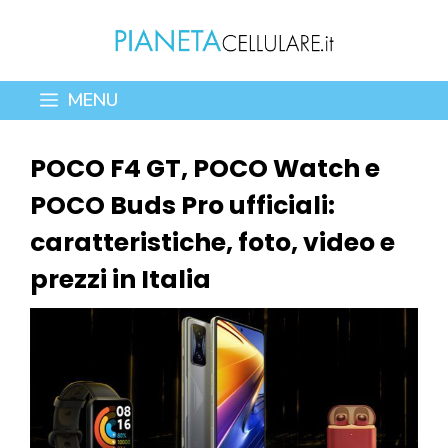
Vai
al
contenuto
MENU
POCO F4 GT, POCO Watch e
POCO Buds Pro ufficiali:
caratteristiche, foto, video e
prezzi in Italia