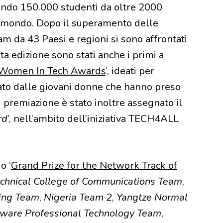
endo 150.000 studenti da oltre 2000
 il mondo. Dopo il superamento delle
am da 43 Paesi e regioni si sono affrontati
sta edizione sono stati anche i primi a
Women In Tech Awards
’, ideati per
rato dalle giovani donne che hanno preso
 premiazione è stato inoltre assegnato il
rd
’, nell’ambito dell’iniziativa TECH4ALL
o ‘
Grand Prize for the Network Track of
hnical College of Communications Team
,
ring Team
,
Nigeria Team 2
,
Yangtze Normal
oftware Professional Technology Team
,