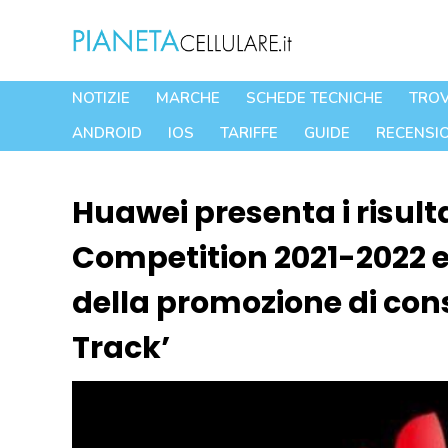
Vai
al
contenuto
NOTIZIE
MARCHE
SCHEDE TECNICHE
TROV
ANDROID
IOS
TARIFFE
GUIDE
RECENSIO
Huawei presenta i risulta
Competition 2021-2022
della promozione di con
Track’