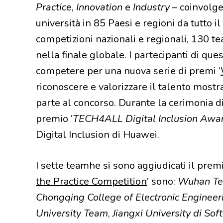
Practice
,
Innovation
e
Industry
– coinvolg
università in 85 Paesi e regioni da tutto
competizioni nazionali e regionali, 130 te
nella finale globale. I partecipanti di que
competere per una nuova serie di premi ‘
riconoscere e valorizzare il talento most
parte al concorso. Durante la cerimonia di
premio ‘
TECH4ALL Digital Inclusion Awa
Digital Inclusion di Huawei.
I sette teamhe si sono aggiudicati il premi
the Practice Competition
’ sono:
Wuhan Tec
Chongqing College of Electronic Enginee
University Team
,
Jiangxi University di S