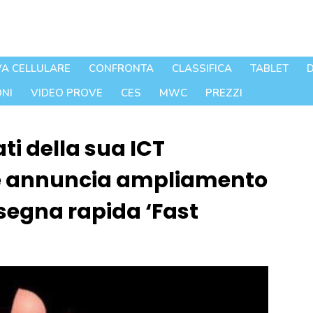
A CELLULARE
CONFRONTA
CLASSIFICA
TABLET
D
NI
VIDEO PROVE
CES
MWC
PREZZI
ti della sua ICT
 e annuncia ampliamento
segna rapida ‘Fast