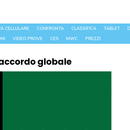
A CELLULARE
CONFRONTA
CLASSIFICA
TABLET
D
NI
VIDEO PROVE
CES
MWC
PREZZI
accordo globale