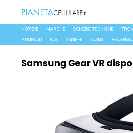
Vai
al
contenuto
NOTIZIE
MARCHE
SCHEDE TECNICHE
TROV
ANDROID
IOS
TARIFFE
GUIDE
RECENSIO
Samsung Gear VR disponi