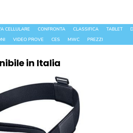
A CELLULARE
CONFRONTA
CLASSIFICA
TABLET
D
NI
VIDEO PROVE
CES
MWC
PREZZI
bile in Italia