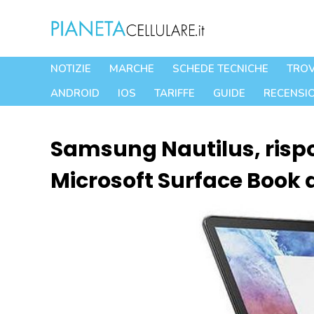
Vai
al
contenuto
NOTIZIE
MARCHE
SCHEDE TECNICHE
TROV
ANDROID
IOS
TARIFFE
GUIDE
RECENSIO
Samsung Nautilus, risp
Microsoft Surface Book a