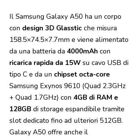
Il Samsung Galaxy A50 ha un corpo
con
design 3D Glasstic
che misura
158.5×74.5×7.7mm e viene alimentato
da una batteria da
4000mAh
con
ricarica rapida da 15W
su cavo USB di
tipo C e da un
chipset octa-core
Samsung Exynos 9610 (Quad 2.3GHz
+ Quad 1.7GHz) con
4GB di RAM e
128GB
di storage espandibile tramite
slot dedicato fino ad ulteriori 512GB.
Galaxy A50 offre anche il