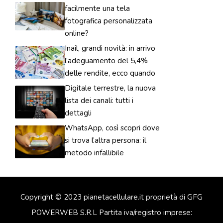
facilmente una tela
fotografica personalizzata
online?
Inail, grandi novità: in arrivo
l’adeguamento del 5,4%
delle rendite, ecco quando
Digitale terrestre, la nuova
lista dei canali: tutti i
dettagli
WhatsApp, così scopri dove
si trova l’altra persona: il
metodo infallibile
Copyright © 2023 pianetacellulare.it proprietà di GFG
POWERWEB S.R.L Partita iva/registro imprese: