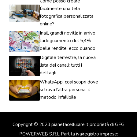
Come posso creare
facilmente una tela
fotografica personalizzata
online?
Inail, grandi novità: in arrivo
l’adeguamento del 5,4%
delle rendite, ecco quando
Digitale terrestre, la nuova
lista dei canali: tutti i
dettagli
WhatsApp, così scopri dove
si trova l’altra persona: il
metodo infallibile
Copyright © 2023 pianetacellulare.it proprietà di GFG
POWERWEB S.R.L Partita iva/registro imprese: