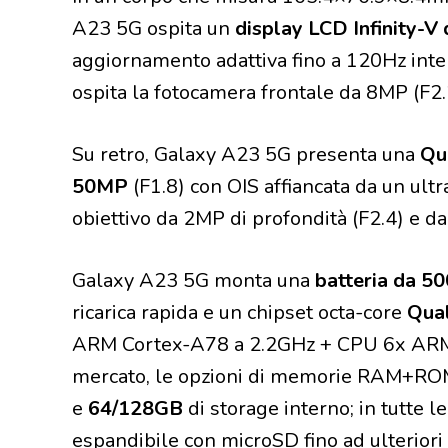
A23 5G ospita un
display LCD Infinity-V
aggiornamento adattiva fino a 120Hz inter
ospita la fotocamera frontale da 8MP (F2.
Su retro, Galaxy A23 5G presenta una
Qu
50MP
(F1.8) con OIS affiancata da un ul
obiettivo da 2MP di profondità (F2.4) e da
Galaxy A23 5G monta una
batteria da 
ricarica rapida e un chipset octa-core
Qua
ARM Cortex-A78 a 2.2GHz + CPU 6x ARM 
mercato, le opzioni di memorie RAM+R
e
64/128GB
di storage interno; in tutte l
espandibile con microSD fino ad ulteriori