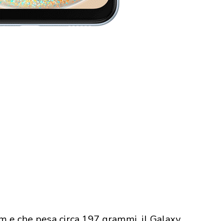
 e che pesa circa 197 grammi, il Galaxy