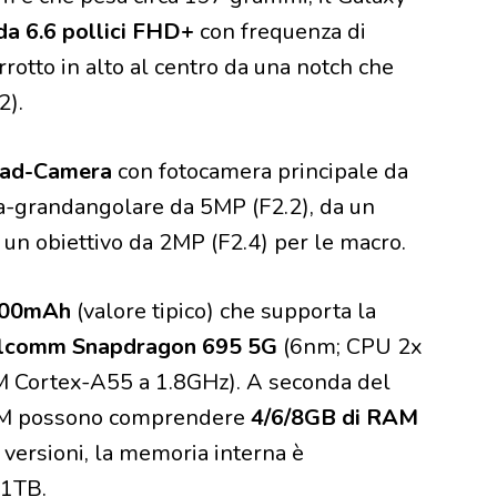
 da 6.6 pollici FHD+
con frequenza di
rotto in alto al centro da una notch che
2).
ad-Camera
con fotocamera principale da
tra-grandangolare da 5MP (F2.2), da un
 un obiettivo da 2MP (F2.4) per le macro.
5000mAh
(valore tipico) che supporta la
lcomm Snapdragon 695 5G
(6nm; CPU 2x
Cortex-A55 a 1.8GHz). A seconda del
OM possono comprendere
4/6/8GB di RAM
e versioni, la memoria interna è
 1TB.