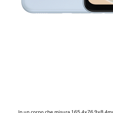
In un corpo che misura 165.4×76.9×8.4mm