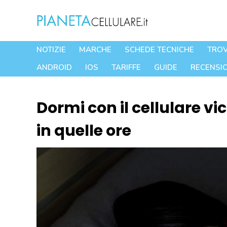
Vai
al
contenuto
NOTIZIE
MARCHE
SCHEDE TECNICHE
TROV
ANDROID
IOS
TARIFFE
GUIDE
RECENSIO
Dormi con il cellulare v
in quelle ore