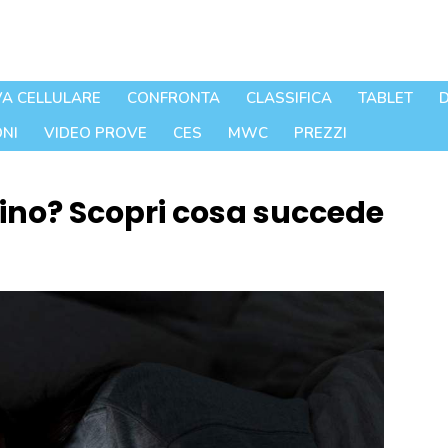
A CELLULARE
CONFRONTA
CLASSIFICA
TABLET
D
NI
VIDEO PROVE
CES
MWC
PREZZI
icino? Scopri cosa succede