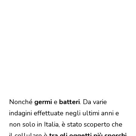
Nonché
germi
e
batteri
. Da varie
indagini effettuate negli ultimi anni e
non solo in Italia, è stato scoperto che
il cellulare è
tra gli oggetti più sporchi