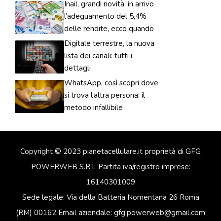
Inail, grandi novità: in arrivo
l’adeguamento del 5,4%
delle rendite, ecco quando
Digitale terrestre, la nuova
lista dei canali: tutti i
dettagli
WhatsApp, così scopri dove
si trova l’altra persona: il
metodo infallibile
Copyright © 2023 pianetacellulare.it proprietà di GFG
POWERWEB S.R.L Partita iva/registro imprese:
16140301009
Sede legale: Via della Batteria Nomentana 26 Roma
(RM) 00162 Email aziendale: gfg.powerweb@gmail.com