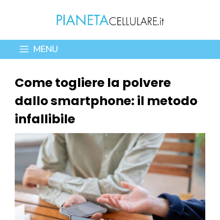
Vai
al
contenuto
MENU
Come togliere la polvere
dallo smartphone: il metodo
infallibile