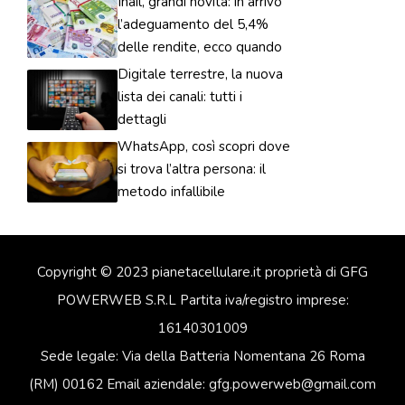
Inail, grandi novità: in arrivo
l’adeguamento del 5,4%
delle rendite, ecco quando
Digitale terrestre, la nuova
lista dei canali: tutti i
dettagli
WhatsApp, così scopri dove
si trova l’altra persona: il
metodo infallibile
Copyright © 2023 pianetacellulare.it proprietà di GFG
POWERWEB S.R.L Partita iva/registro imprese:
16140301009
Sede legale: Via della Batteria Nomentana 26 Roma
(RM) 00162 Email aziendale: gfg.powerweb@gmail.com