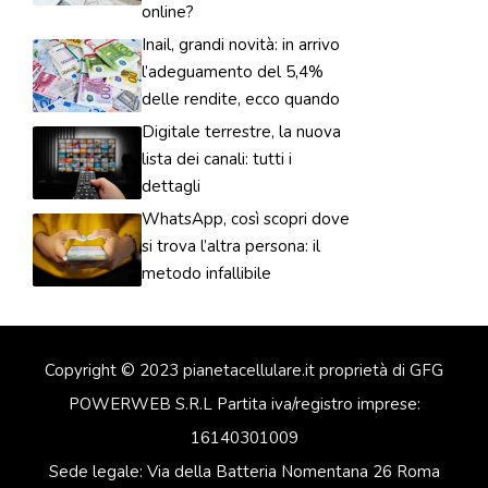
online?
Inail, grandi novità: in arrivo
l’adeguamento del 5,4%
delle rendite, ecco quando
Digitale terrestre, la nuova
lista dei canali: tutti i
dettagli
WhatsApp, così scopri dove
si trova l’altra persona: il
metodo infallibile
Copyright © 2023 pianetacellulare.it proprietà di GFG
POWERWEB S.R.L Partita iva/registro imprese:
16140301009
Sede legale: Via della Batteria Nomentana 26 Roma