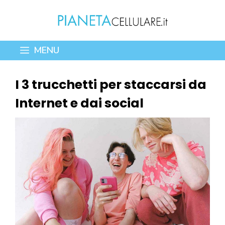
Vai
al
contenuto
MENU
I 3 trucchetti per staccarsi da
Internet e dai social