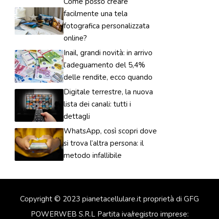
Come posso creare
facilmente una tela
fotografica personalizzata
online?
Inail, grandi novità: in arrivo
l’adeguamento del 5,4%
delle rendite, ecco quando
Digitale terrestre, la nuova
lista dei canali: tutti i
dettagli
WhatsApp, così scopri dove
si trova l’altra persona: il
metodo infallibile
Copyright © 2023 pianetacellulare.it proprietà di GFG
POWERWEB S.R.L Partita iva/registro imprese: