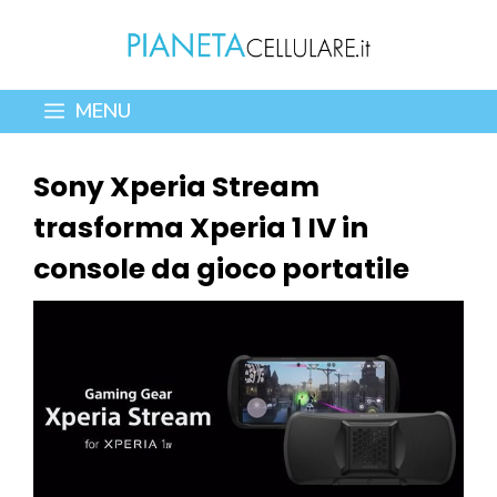
Vai
al
contenuto
MENU
Sony Xperia Stream
trasforma Xperia 1 IV in
console da gioco portatile