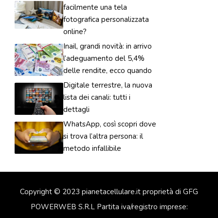
facilmente una tela
fotografica personalizzata
online?
Inail, grandi novità: in arrivo
l’adeguamento del 5,4%
delle rendite, ecco quando
Digitale terrestre, la nuova
lista dei canali: tutti i
dettagli
WhatsApp, così scopri dove
si trova l’altra persona: il
metodo infallibile
Copyright © 2023 pianetacellulare.it proprietà di GFG
POWERWEB S.R.L Partita iva/registro imprese: