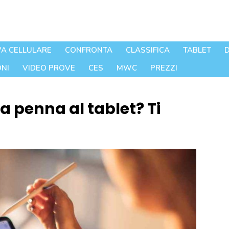
A CELLULARE
CONFRONTA
CLASSIFICA
TABLET
D
NI
VIDEO PROVE
CES
MWC
PREZZI
a penna al tablet? Ti