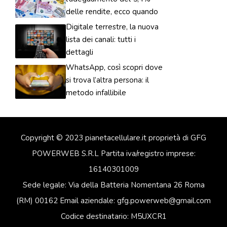
delle rendite, ecco quando
Digitale terrestre, la nuova
lista dei canali: tutti i
dettagli
WhatsApp, così scopri dove
si trova l’altra persona: il
metodo infallibile
Copyright © 2023 pianetacellulare.it proprietà di GFG
POWERWEB S.R.L Partita iva/registro imprese:
16140301009
Sede legale: Via della Batteria Nomentana 26 Roma
(RM) 00162 Email aziendale: gfg.powerweb@gmail.com
Codice destinatario: M5UXCR1