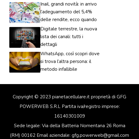
Inail, grandi novità: in arrivo
l’adeguamento del 5,4%
delle rendite, ecco quando
Digitale terrestre, la nuova
lista dei canali: tutti i
dettagli
WhatsApp, così scopri dove
si trova l’altra persona: il
metodo infallibile
Copyright © 2023 pianetacellulare.it proprietà di GFG
POWERWEB S.R.L Partita iva/registro imprese:
16140301009
Sede legale: Via della Batteria Nomentana 26 Roma
(RM) 00162 Email aziendale: gfg.powerweb@gmail.com