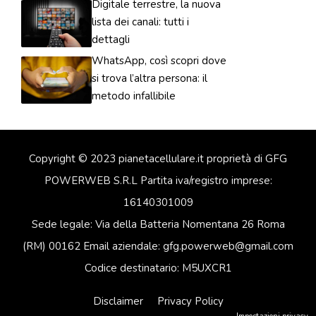
Digitale terrestre, la nuova
lista dei canali: tutti i
dettagli
WhatsApp, così scopri dove
si trova l’altra persona: il
metodo infallibile
Copyright © 2023 pianetacellulare.it proprietà di GFG
POWERWEB S.R.L Partita iva/registro imprese:
16140301009
Sede legale: Via della Batteria Nomentana 26 Roma
(RM) 00162 Email aziendale: gfg.powerweb@gmail.com
Codice destinatario: M5UXCR1
Disclaimer
Privacy Policy