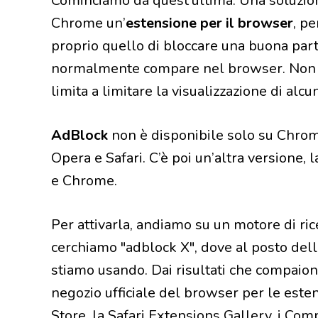
Cominciamo da quest’ultima. Una soluzion
Chrome un’
estensione per il browser
, p
proprio quello di bloccare una buona part
normalmente compare nel browser. Non ro
limita a limitare la visualizzazione di alcu
AdBlock
non è disponibile solo su Chrom
Opera e Safari. C’è poi un’altra versione, 
e Chrome.
Per attivarla, andiamo su un motore di ri
cerchiamo "adblock X", dove al posto del
stiamo usando. Dai risultati che compaiono
negozio ufficiale del browser per le est
Store, la Safari Extensions Gallery, i Com