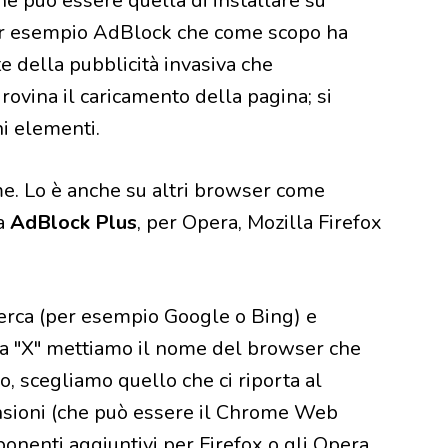
e può essere quella di installare su
er esempio AdBlock che come scopo ha
e della pubblicità invasiva che
vina il caricamento della pagina; si
ni elementi.
e. Lo è anche su altri browser come
la
AdBlock Plus
, per Opera, Mozilla Firefox
cerca (per esempio Google o Bing) e
la "X" mettiamo il nome del browser che
, scegliamo quello che ci riporta al
ensioni (che può essere il Chrome Web
ponenti aggiuntivi per Firefox o gli Opera