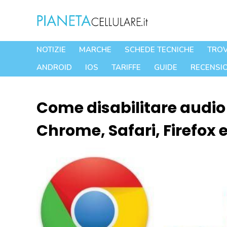
Vai
al
contenuto
NOTIZIE
MARCHE
SCHEDE TECNICHE
TROV
ANDROID
IOS
TARIFFE
GUIDE
RECENSIO
Come disabilitare audio
Chrome, Safari, Firefox 