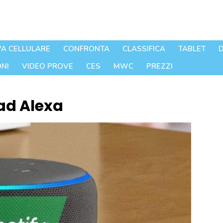
A CELLULARE
CONFRONTA
CLASSIFICA
TABLET
D
NI
VIDEO PROVE
CES
MWC
PREZZI
ad Alexa