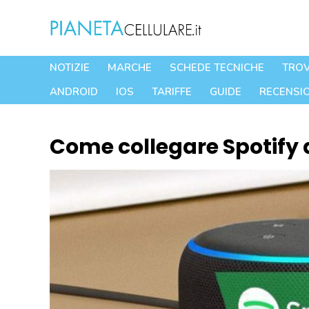
Vai
al
contenuto
NOTIZIE
MARCHE
SCHEDE TECNICHE
TROV
ANDROID
IOS
TARIFFE
GUIDE
RECENSIO
Come collegare Spotify 