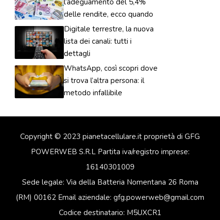
l’adeguamento del 5,4%
delle rendite, ecco quando
Digitale terrestre, la nuova
lista dei canali: tutti i
dettagli
WhatsApp, così scopri dove
si trova l’altra persona: il
metodo infallibile
Copyright © 2023 pianetacellulare.it proprietà di GFG
POWERWEB S.R.L Partita iva/registro imprese:
16140301009
Sede legale: Via della Batteria Nomentana 26 Roma
(RM) 00162 Email aziendale: gfg.powerweb@gmail.com
Codice destinatario: M5UXCR1