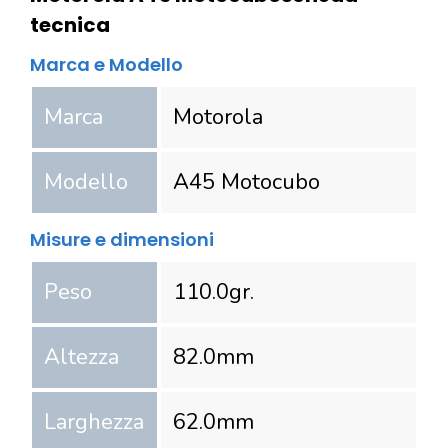
tecnica
Marca e Modello
Marca
Motorola
Modello
A45 Motocubo
Misure e dimensioni
Peso
110.0
gr.
Altezza
82.0
mm
Larghezza
62.0
mm