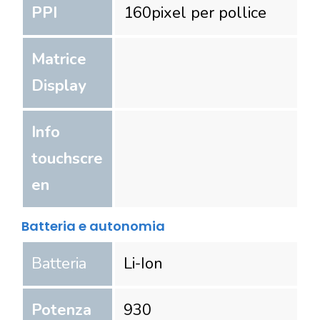
PPI
160
pixel per pollice
Matrice
Display
Info
touchscre
en
Batteria e autonomia
Batteria
Li-Ion
Potenza
930