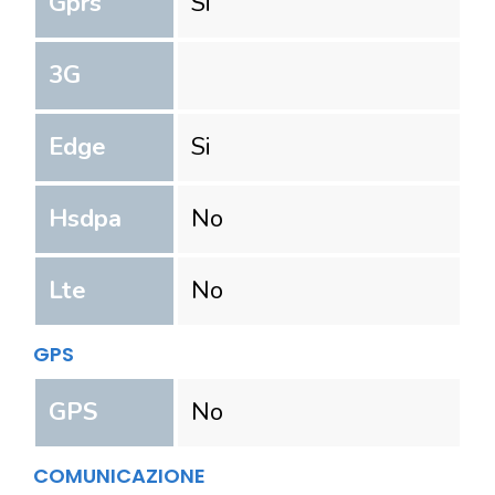
Gprs
Si
3G
Edge
Si
Hsdpa
No
Lte
No
GPS
GPS
No
COMUNICAZIONE