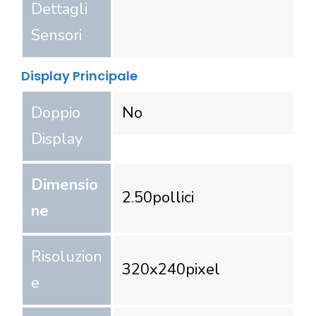
Dettagli
Sensori
Display Principale
Doppio
No
Display
Dimensio
2.50
pollici
ne
Risoluzion
320
x
240
pixel
e