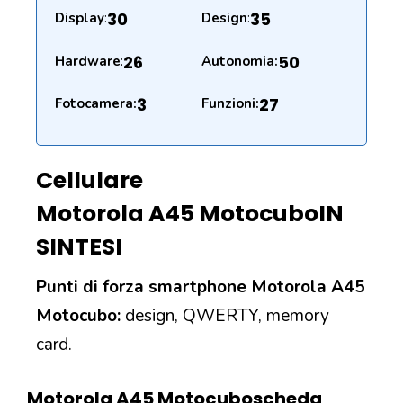
30
35
Display
:
Design
:
26
50
Hardware
:
Autonomia:
3
27
Fotocamera:
Funzioni:
Cellulare
Motorola A45 Motocubo
IN
SINTESI
Punti di forza smartphone Motorola A45
Motocubo:
design, QWERTY, memory
card.
Motorola A45 Motocubo
scheda