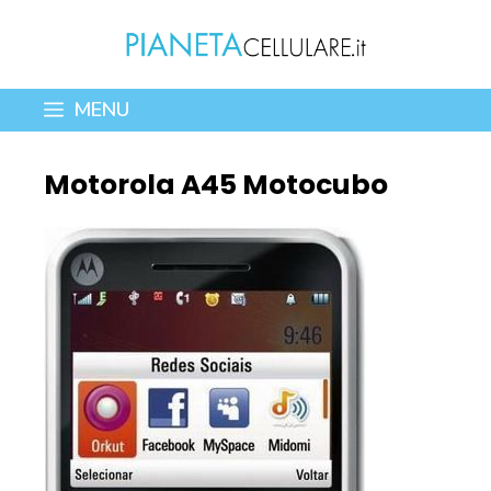
Vai
al
contenuto
MENU
Motorola A45 Motocubo