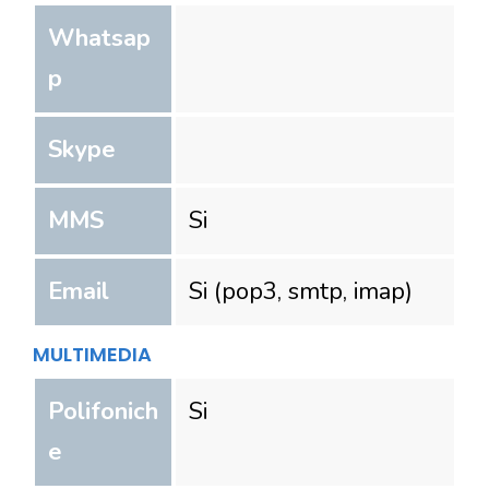
Whatsap
p
Skype
MMS
Si
Email
Si (pop3, smtp, imap)
MULTIMEDIA
Polifonich
Si
e