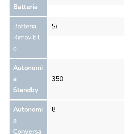
Batteria
Batteria
Si
Rimovibil
e
Autonomi
a
350
Standby
Autonomi
8
a
Conversa