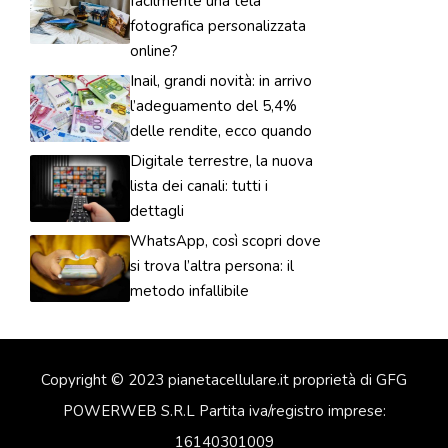
facilmente una tela
fotografica personalizzata
online?
Inail, grandi novità: in arrivo
l’adeguamento del 5,4%
delle rendite, ecco quando
Digitale terrestre, la nuova
lista dei canali: tutti i
dettagli
WhatsApp, così scopri dove
si trova l’altra persona: il
metodo infallibile
Copyright © 2023 pianetacellulare.it proprietà di GFG
POWERWEB S.R.L Partita iva/registro imprese:
16140301009