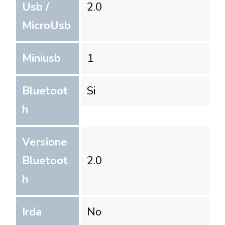
Usb /
2.0
MicroUsb
Miniusb
1
Bluetoot
Si
h
Versione
Bluetoot
2.0
h
Irda
No