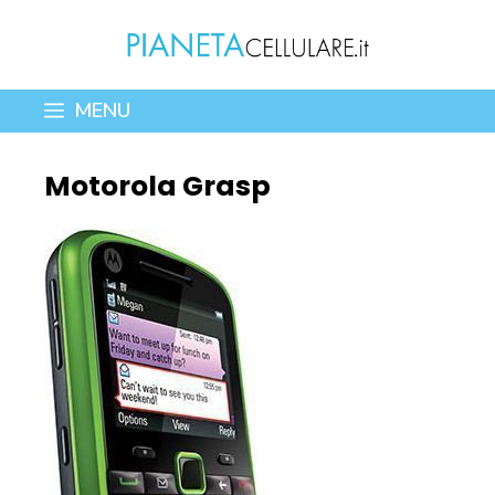
Vai
al
contenuto
MENU
Motorola Grasp