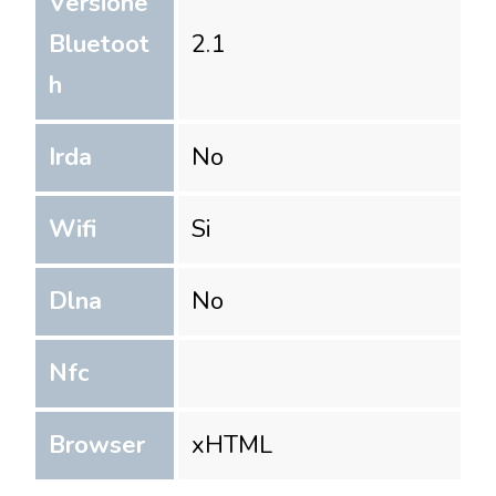
Versione
Bluetoot
2.1
h
Irda
No
Wifi
Si
Dlna
No
Nfc
Browser
xHTML