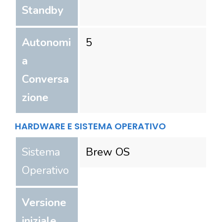
Standby
Autonomi
5
a
Conversa
zione
HARDWARE E SISTEMA OPERATIVO
Sistema
Brew OS
Operativo
Versione
iniziale