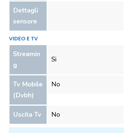
Dettagli
sensore
VIDEO E TV
Streamin
Si
g
Tv Mobile
No
(Dvbh)
Uscita Tv
No