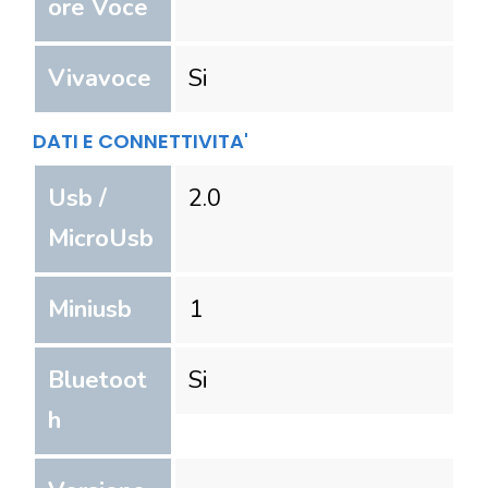
ore Voce
Vivavoce
Si
DATI E CONNETTIVITA'
Usb /
2.0
MicroUsb
Miniusb
1
Bluetoot
Si
h