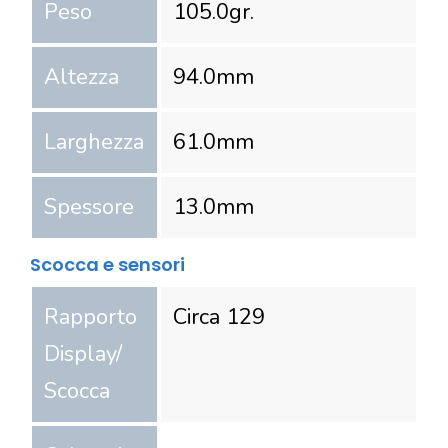
Peso
105.0
gr.
Altezza
94.0
mm
Larghezza
61.0
mm
Spessore
13.0
mm
Scocca e sensori
Rapporto
Circa 129
Display/
Scocca