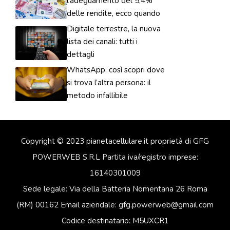
l’adeguamento del 5,4%
delle rendite, ecco quando
Digitale terrestre, la nuova
lista dei canali: tutti i
dettagli
WhatsApp, così scopri dove
si trova l’altra persona: il
metodo infallibile
Copyright © 2023 pianetacellulare.it proprietà di GFG
POWERWEB S.R.L Partita iva/registro imprese:
16140301009
Sede legale: Via della Batteria Nomentana 26 Roma
(RM) 00162 Email aziendale: gfg.powerweb@gmail.com
Codice destinatario: M5UXCR1