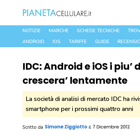
Vai
al
contenuto
NOTIZIE
MARCHE
SCHEDE TECNICHE
TROV
ANDROID
IOS
TARIFFE
GUIDE
RECENSIO
IDC: Android e iOS i piu’ d
crescera’ lentamente
La società di analisi di mercato IDC ha riv
smartphone per i prossimi quattro anni
Simone Ziggiotto
7 Dicembre 2012
Scritto da
il