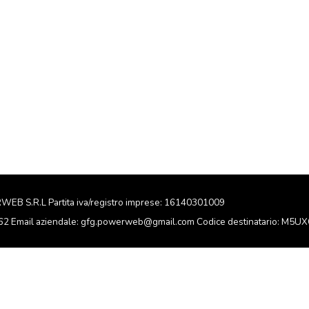
RWEB S.R.L Partita iva/registro imprese: 16140301009
162 Email aziendale: gfg.powerweb@gmail.com Codice destinatario: M5U