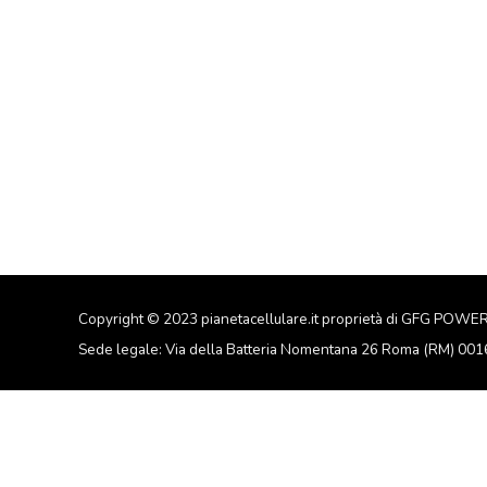
Copyright © 2023 pianetacellulare.it proprietà di GFG POWE
Sede legale: Via della Batteria Nomentana 26 Roma (RM) 00