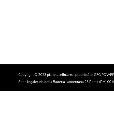
Copyright © 2023 pianetacellulare.it proprietà di GFG POWE
Sede legale: Via della Batteria Nomentana 26 Roma (RM) 00