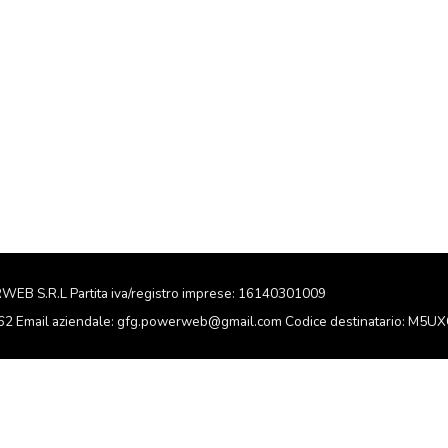
RWEB S.R.L Partita iva/registro imprese: 16140301009
162 Email aziendale: gfg.powerweb@gmail.com Codice destinatario: M5U