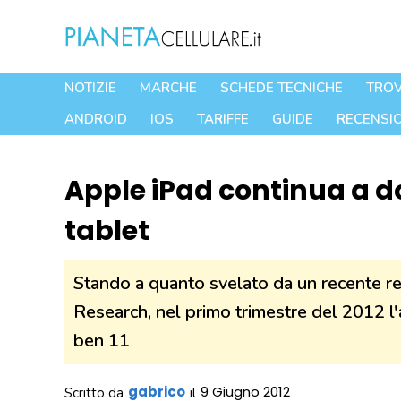
Vai
al
contenuto
NOTIZIE
MARCHE
SCHEDE TECNICHE
TROV
ANDROID
IOS
TARIFFE
GUIDE
RECENSIO
Apple iPad continua a d
tablet
Stando a quanto svelato da un recente rep
Research, nel primo trimestre del 2012 l'
ben 11
gabrico
9 Giugno 2012
Scritto da
il