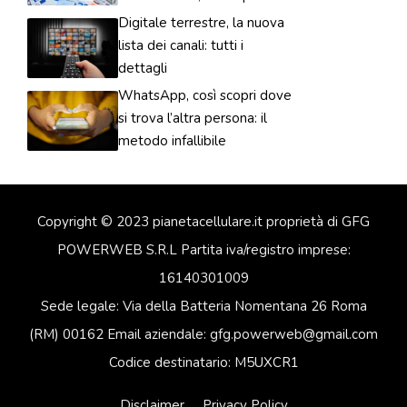
Digitale terrestre, la nuova
lista dei canali: tutti i
dettagli
WhatsApp, così scopri dove
si trova l’altra persona: il
metodo infallibile
Copyright © 2023 pianetacellulare.it proprietà di GFG
POWERWEB S.R.L Partita iva/registro imprese:
16140301009
Sede legale: Via della Batteria Nomentana 26 Roma
(RM) 00162 Email aziendale: gfg.powerweb@gmail.com
Codice destinatario: M5UXCR1
Disclaimer
Privacy Policy